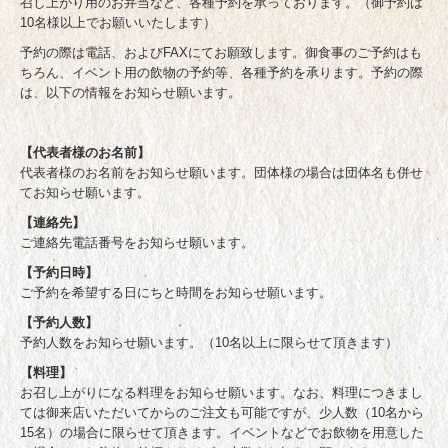
召し上がり用のお弁当など、各種予約を承っております。（御予約は
お問合せ/CONTACT
10名様以上でお願いいたします）
お品書き/MENU のコピー
予約の際は電話、およびFAXにてお願致します。御食事のご予約はも
ちろん、イベント用の飲物の予約等、各種予約を承ります。予約の際
は、以下の情報をお知らせ願います。
【代表者様のお名前】
代表者様のお名前をお知らせ願います。団体様の場合は団体名も併せ
てお知らせ願います。
【連絡先】
ご連絡先電話番号をお知らせ願います。
【予約日時】
ご予約を希望する日にちと時間をお知らせ願います。
【予約人数】
予約人数をお知らせ願います。（10名以上に限らせて頂きます）
【料理】
お召し上がりになる料理をお知らせ願います。なお、料理につきまし
ては御来店いただいてからのご注文も可能ですが、少人数（10名から
15名）の場合に限らせて頂きます。イベントなどでお飲物を用意した