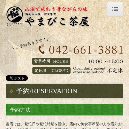
ホーム/HOME
お店紹介/RESTAURANT
お知らせ/INFO
Q&A
リンク集/LINKS
お品書き/MENU
予約/RESERVATION
お土産/SOUVENIR
アクセス/ACCESS
予約方法
予約/RESERVATION
当店では、繁忙日や繁忙時期を除き、店内で御食事希望の方や店外お