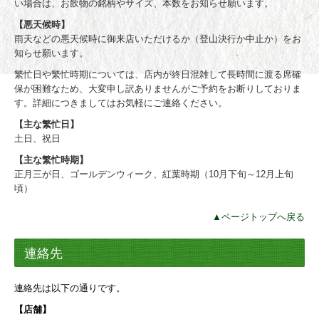
い場合は、お飲物の銘柄やサイズ、本数をお知らせ願います。
【悪天候時】
雨天などの悪天候時に御来店いただけるか（登山決行か中止か）をお
知らせ願います。
繁忙日や繁忙時期については、店内が終日混雑して長時間に渡る席確
保が困難なため、大変申し訳ありませんがご予約をお断りしておりま
す。詳細につきましてはお気軽にご連絡ください。
【主な繁忙日】
土日、祝日
【主な繁忙時期】
正月三が日、ゴールデンウィーク、紅葉時期（10月下旬～12月上旬
頃）
▲ページトップへ戻る
連絡先
連絡先は以下の通りです。
【店舗】