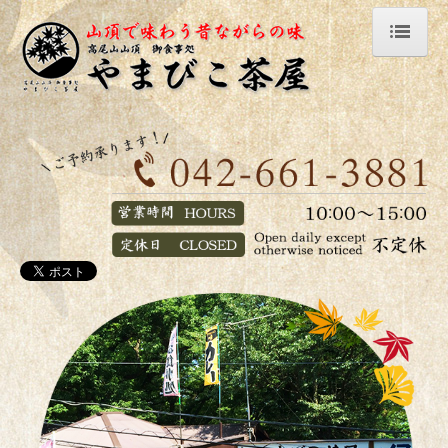
ホーム/HOME
お店紹介/RESTAURANT
お知らせ/INFO
Q&A
リンク集/LINKS
お品書き/MENU
お土産/SOUVENIR
アクセス/ACCESS
予約/RESERVATION