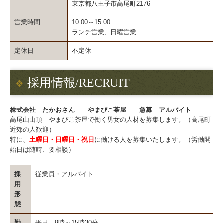
東京都八王子市高尾町2176
営業時間
10:00～15:00
ランチ営業、日曜営業
定休日
不定休
採用情報/RECRUIT
株式会社 たかおさん やまびこ茶屋 急募 アルバイト
高尾山山頂 やまびこ茶屋で働く男女の人材を募集します。（高尾町
近郊の人歓迎）
特に、
土曜日・日曜日・祝日
に働ける人を募集いたします。（労働開
始日は随時、要相談）
採
従業員・アルバイト
用
形
態
勤
平日 9時～15時30分