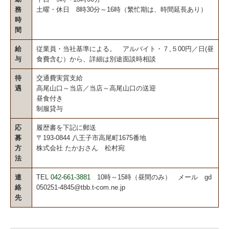
務
土曜・休日 8時30分～16時（繁忙期は、時間延長あり）
時
間
給
従業員・当社基準による。 アルバイト・７,５00円／日(昼
与
食費含む）から、詳細は別途面談時相談
待
交通費実質支給
遇
高尾山口～当店／当店～高尾山口の送迎
昼食付き
制服貸与
応
履歴書を下記に郵送
募
〒193-0844 八王子市高尾町1675番地
方
株式会社 たかおさん 松村宛
法
連
TEL
042-661-3881
10時～15時（昼間のみ） メール gd
絡
050251-4845@tbb.t-com.ne.jp
先